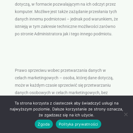
dotyczą, w formacie pozwalającym na ich odczyt przez
komputer. Możliwe jest także zażądanie przesłania tych
danych innemu podmiotowi – jednak pod warunkiem, że
istnieją w tym zakresie techniczne możliwości zarówno
po stronie Administratora jak i tego innego podmiotu.
Prawo sprzeciwu wobec przetwarzania danych w
celach marketingowych – osoba, której dane dotyczą,
może w każdym czasie sprzeciwić się przetwarzaniu
danych osobowych w celach marketingowych, bez
konieczności uzasadnienia takiego sprzeciwu.
Ta strona korzysta z ciasteczek aby świadczyć usługi na
najwyższym poziomie. Dalsze korzystanie ze strony oznacza,
że zgadzasz się na ich użycie.
Zgoda
Polityka prywatności