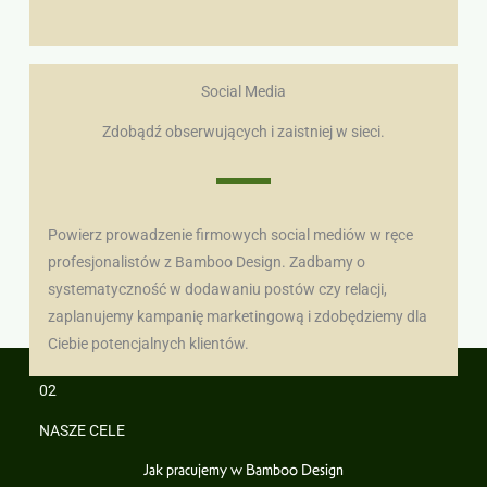
Social Media
Zdobądź obserwujących i zaistniej w sieci.
Powierz prowadzenie firmowych social mediów w ręce
profesjonalistów z Bamboo Design. Zadbamy o
systematyczność w dodawaniu postów czy relacji,
zaplanujemy kampanię marketingową i zdobędziemy dla
Ciebie potencjalnych klientów.
02
NASZE CELE
Jak pracujemy w Bamboo Design