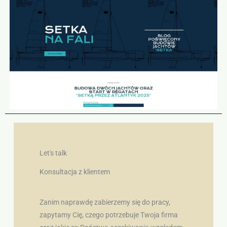
Let's talk
Konsultacja z klientem
Zanim naprawdę zabierzemy się do pracy,
zapytamy Cię, czego potrzebuje Twoja firma